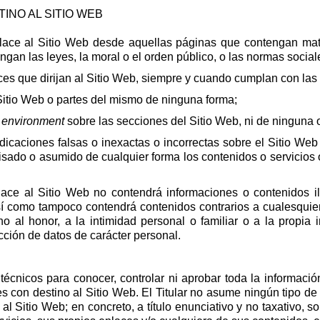
INO AL SITIO WEB
nlace al Sitio Web desde aquellas páginas que contengan materi
ngan las leyes, la moral o el orden público, o las normas soci
ces que dirijan al Sitio Web, siempre y cuando cumplan con las
 Sitio Web o partes del mismo de ninguna forma;
 environment
sobre las secciones del Sitio Web, ni de ninguna o
dicaciones falsas o inexactas o incorrectas sobre el Sitio Web 
visado o asumido de cualquier forma los contenidos o servicios
ace al Sitio Web no contendrá informaciones o contenidos ilí
í como tampoco contendrá contenidos contrarios a cualesquier
cho al honor, a la intimidad personal o familiar o a la propi
cción de datos de carácter personal.
técnicos para conocer, controlar ni aprobar toda la información
 con destino al Sitio Web. El Titular no asume ningún tipo de r
 Sitio Web; en concreto, a título enunciativo y no taxativo, s