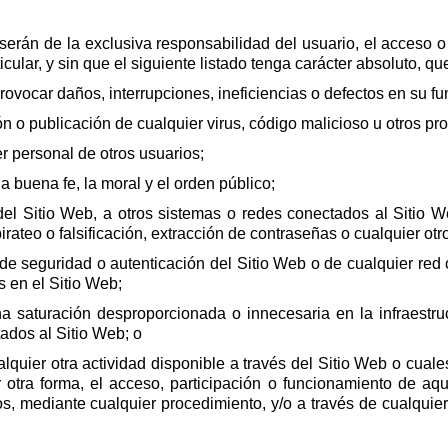
serán de la exclusiva responsabilidad del usuario, el acceso o l
cular, y sin que el siguiente listado tenga carácter absoluto, q
ovocar daños, interrupciones, ineficiencias o defectos en su fu
ón o publicación de cualquier virus, código malicioso u otros pr
r personal de otros usuarios;
la buena fe, la moral y el orden público;
el Sitio Web, a otros sistemas o redes conectados al Sitio Web
irateo o falsificación, extracción de contraseñas o cualquier otr
 de seguridad o autenticación del Sitio Web o de cualquier re
s en el Sitio Web;
 saturación desproporcionada o innecesaria en la infraestruc
tados al Sitio Web; o
alquier otra actividad disponible a través del Sitio Web o cual
r otra forma, el acceso, participación o funcionamiento de aq
os, mediante cualquier procedimiento, y/o a través de cualquie