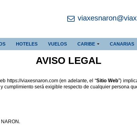
viaxesnaron@via
OS
HOTELES
VUELOS
CARIBE
CANARIAS
AVISO LEGAL
eb https://viaxesnaron.com (en adelante, el “
Sitio Web
”) impli
y cumplimiento será exigible respecto de cualquier persona que
07 NARON.