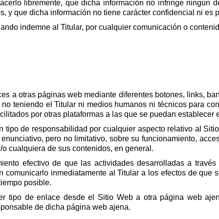
acerlo libremente, que dicha información no infringe ningún der
, y que dicha información no tiene carácter confidencial ni es pe
jando indemne al Titular, por cualquier comunicación o conten
es a otras páginas web mediante diferentes botones, links, ban
 no teniendo el Titular ni medios humanos ni técnicos para cono
acilitados por otras plataformas a las que se puedan establecer
n tipo de responsabilidad por cualquier aspecto relativo al Sit
 enunciativo, pero no limitativo, sobre su funcionamiento, acceso
y/o cualquiera de sus contenidos, en general.
miento efectivo de que las actividades desarrolladas a travé
án comunicarlo inmediatamente al Titular a los efectos de que s
tiempo posible.
er tipo de enlace desde el Sitio Web a otra página web ajen
esponsable de dicha página web ajena.