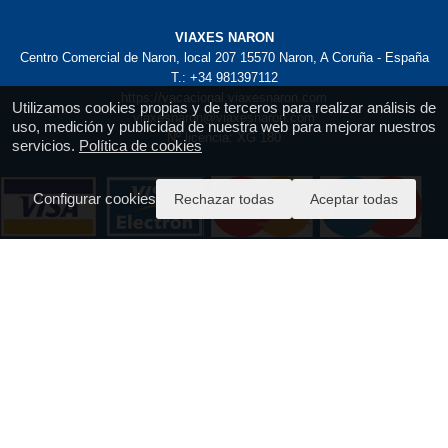
VIAXES NARON
Centro Comercial de Naron, local 207 15570 Naron, A Coruña - España
T.: +34 981397112
https://vacacional.viaxesnaron.com
Utilizamos cookies propias y de terceros para realizar análisis de
viaxesnaron@viaxesnaron.com
uso, medición y publicidad de nuestra web para mejorar nuestros
Nº licencia: XG 180
servicios.
Política de cookies
Configurar cookies
Rechazar todas
Aceptar todas
Pago Seguro