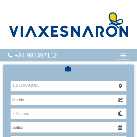
+34 981397112
CRUCEROS
ESLOVAQUIA
HOTELES
VUELOS
CARIBE
CANARIAS