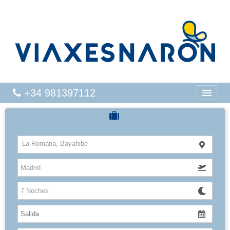
+34 981397112
CRUCEROS
La Romana, Bayahibe
HOTELES
VUELOS
CARIBE
CANARIAS