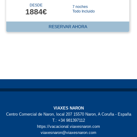
DESDE
7 noches
1884€
Todo Incluido
RESERVAR AHORA
VIAXES NARON
Centro Comercial de Naron, local 207 15570 Naron, A Coruña - España
T.: +34 981397112
https://vacacional.viaxesnaron.com
viaxesnaron@viaxesnaron.com