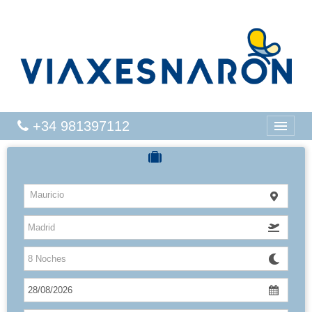
+34 981397112
CRUCEROS
Mauricio
HOTELES
VUELOS
CARIBE
CANARIAS