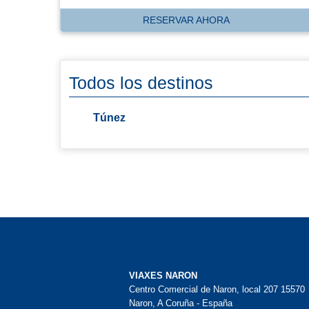
RESERVAR AHORA
Todos los destinos
Túnez
VIAXES NARON
Centro Comercial de Naron, local 207 15570
Naron, A Coruña - España