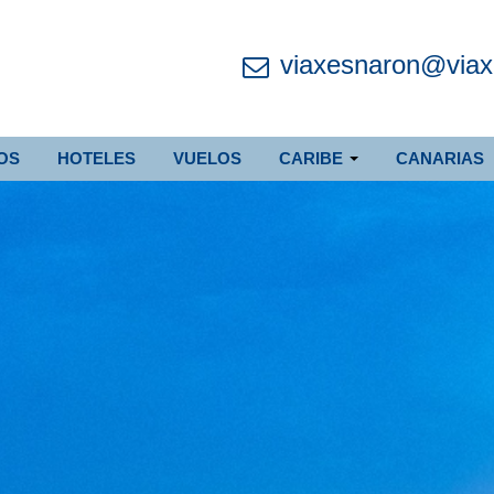
viaxesnaron@via
OS
HOTELES
VUELOS
CARIBE
CANARIAS