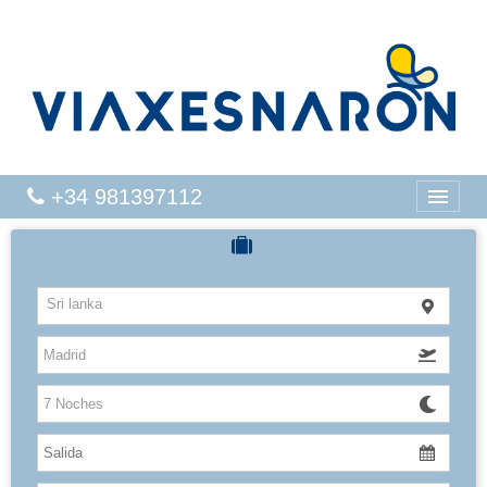
+34 981397112
CRUCEROS
Sri lanka
HOTELES
VUELOS
CARIBE
CANARIAS