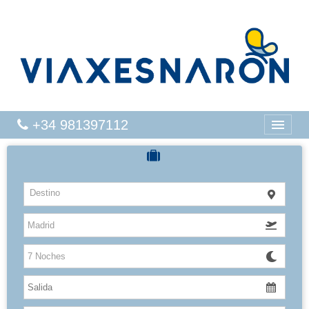
+34 981397112
CRUCEROS
Destino
HOTELES
VUELOS
CARIBE
CANARIAS