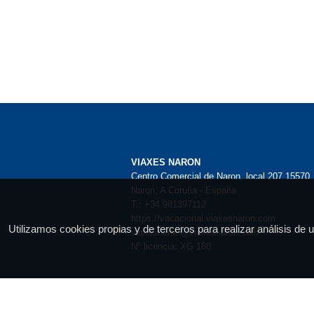
VIAXES NARON
Centro Comercial de Naron, local 207 15570
Naron, A Coruña - España
T.: +34 981397112
https://vacacional.viaxesnaron.com
Utilizamos cookies propias y de terceros para realizar análisis de
viaxesnaron@viaxesnaron.com
Nº licencia: XG 180