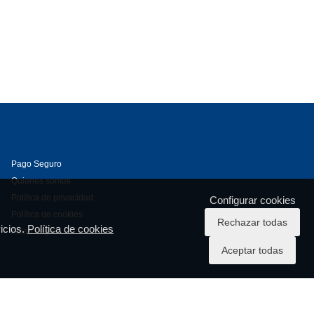
Pago Seguro
Quienes somos
Política de privacidad
Configurar cookies
Política de cookies
Rechazar todas
icios.
Política de cookies
Aviso Legal
Aceptar todas