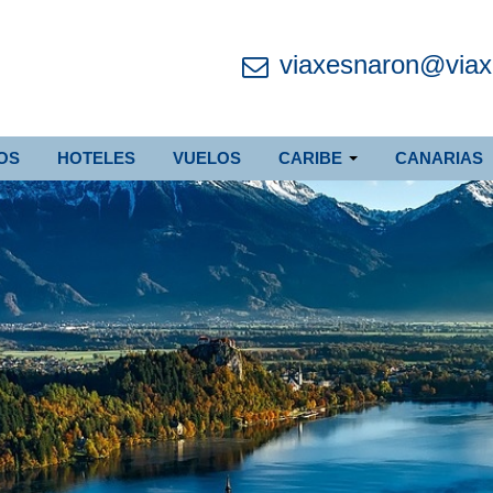
viaxesnaron@via
OS
HOTELES
VUELOS
CARIBE
CANARIAS